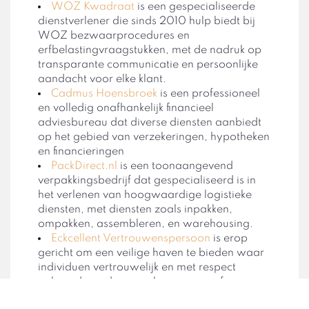
WOZ Kwadraat
is een gespecialiseerde
dienstverlener die sinds 2010 hulp biedt bij
WOZ bezwaarprocedures en
erfbelastingvraagstukken, met de nadruk op
transparante communicatie en persoonlijke
aandacht voor elke klant.
Cadmus Hoensbroek
is een professioneel
en volledig onafhankelijk financieel
adviesbureau dat diverse diensten aanbiedt
op het gebied van verzekeringen, hypotheken
en financieringen
PackDirect.nl
is een toonaangevend
verpakkingsbedrijf dat gespecialiseerd is in
het verlenen van hoogwaardige logistieke
diensten, met diensten zoals inpakken,
ompakken, assembleren, en warehousing.
Eckcellent Vertrouwenspersoon
is erop
gericht om een veilige haven te bieden waar
individuen vertrouwelijk en met respect
gehoord worden over hun zorgen of
problemen op de werkvloer of daarbuiten,