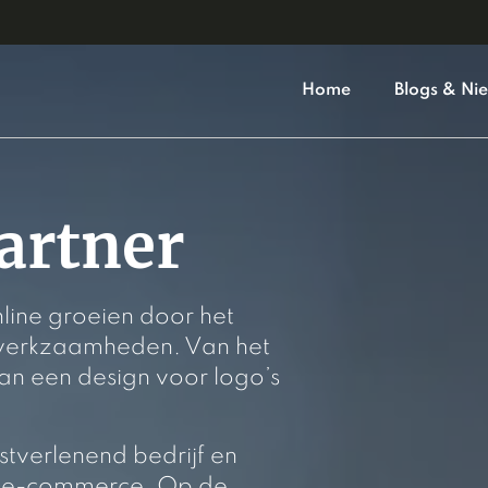
Home
Blogs & Ni
rtner
line groeien door het
e werkzaamheden. Van het
n een design voor logo’s
stverlenend bedrijf en
r e-commerce. Op de